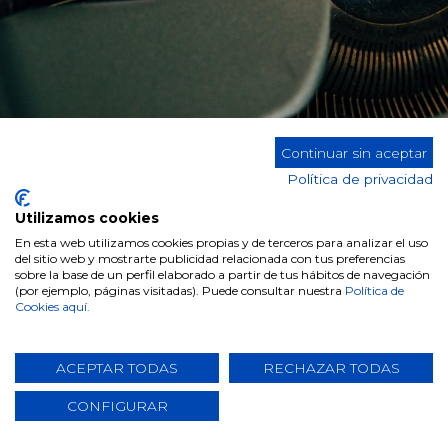
Continuar sin aceptar
Siguiendo los principios de licitud, lealtad y transp
Política de privacidad
Utilizamos cookies
En esta web utilizamos cookies propias y de terceros para analizar el uso
¿Quién es el Responsable del tratamiento de
del sitio web y mostrarte publicidad relacionada con tus preferencias
sobre la base de un perfil elaborado a partir de tus hábitos de navegación
(por ejemplo, páginas visitadas). Puede consultar nuestra
Política de
RESPONSABLE:
DUGAR HOME S
Cookies aquí.
NIF:
B 96435920
ACEPTAR TODAS
RECHAZAR TODAS
DOMICILIO SOCIAL:
La Canal | Políg
CONFIGURAR
Teléfono:
+34 9