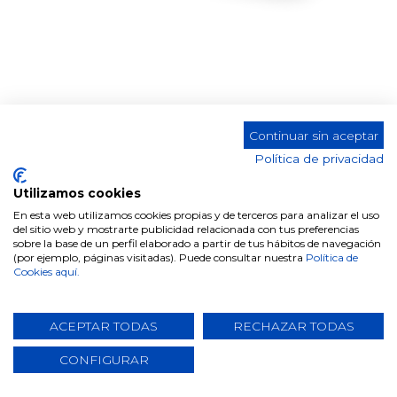
Continuar sin aceptar
CONSOLA CON-12 TOKIO CROMO
Política de privacidad
Utilizamos cookies
En esta web utilizamos cookies propias y de terceros para analizar el uso
del sitio web y mostrarte publicidad relacionada con tus preferencias
Comparte este producto
sobre la base de un perfil elaborado a partir de tus hábitos de navegación
(por ejemplo, páginas visitadas). Puede consultar nuestra
Política de
Cookies aquí.
ACEPTAR TODAS
RECHAZAR TODAS
CONFIGURAR
Datos técnicos