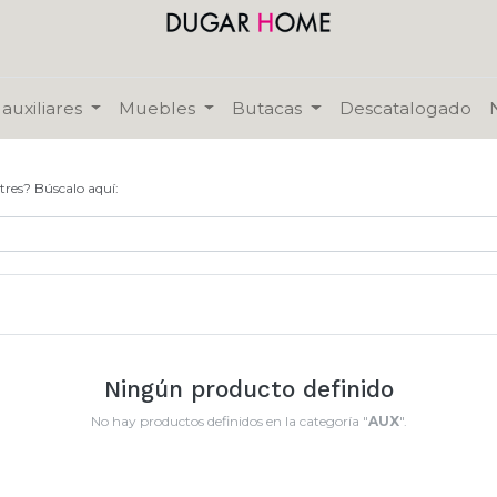
auxiliares
Muebles
Butacas
Descatalogado
tres? Búscalo aquí:
Ningún producto definido
No hay productos definidos en la categoría "
AUX
".